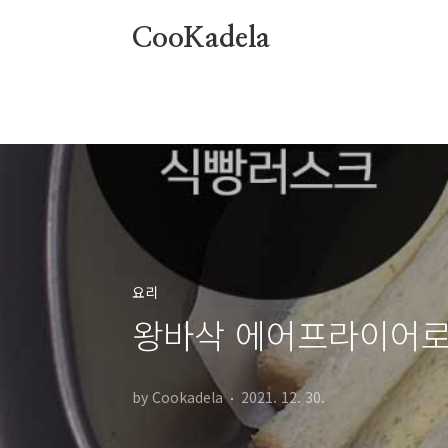
본문 바로가기
CooKadela
요리
왕바삭 에어프라이어로
by Cookadela
2021. 12. 30.