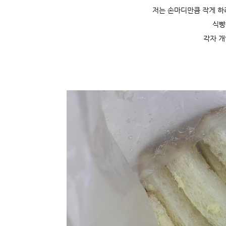
저는 손마디만큼 작게 하
식빵
각자 개