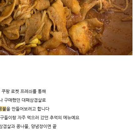
전 쿠팡 로켓 프레쉬를 통해
나 구매했던 대패삼겹살로
콩불
을 만들어보려고 합니다
친구들이랑 자주 먹으러 갔던 추억의 메뉴예요
삼겹살과 콩나물, 양념장이면 끝