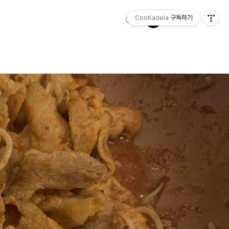
CooKadela
구독하기