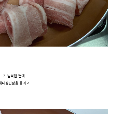
2. 널찍한 팬에
대패삼겹살을 올리고