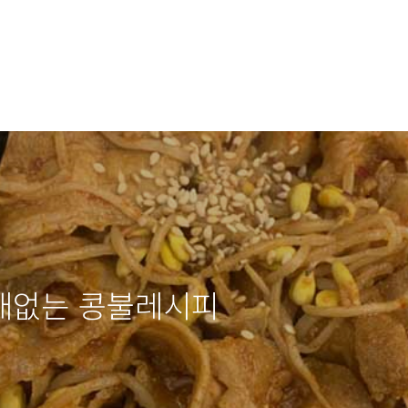
패없는 콩불레시피