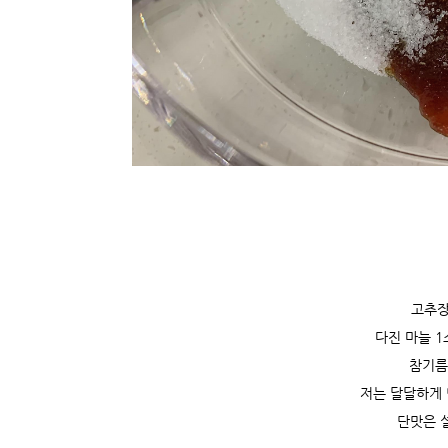
고추장
다진 마늘 1
참기름
저는 달달하게 
단맛은 