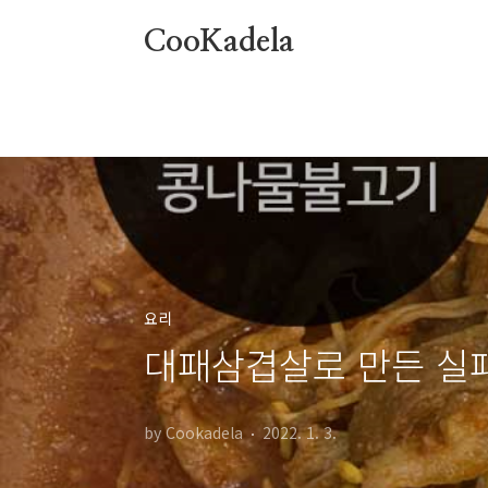
본문 바로가기
CooKadela
요리
대패삼겹살로 만든 실
by Cookadela
2022. 1. 3.