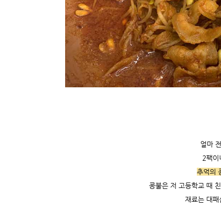
얼마 
2팩이
추억의 
콩불은 저 고등학교 때 
재료는 대패