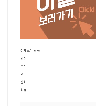
전체보기 ㅂ-ㅂ
임신
출산
요리
잡화
리뷰