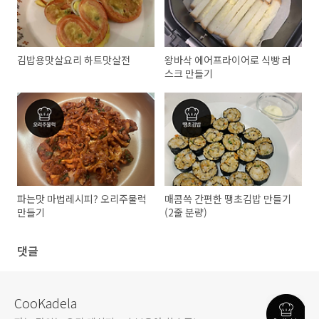
김밥용맛살요리 하트맛살전
왕바삭 에어프라이어로 식빵 러
스크 만들기
파는맛 마법레시피? 오리주물럭
매콤쓱 간편한 땡초김밥 만들기
만들기
(2줄 분량)
댓글
CooKadela