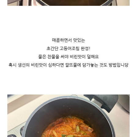
매콤하면서 맛있는
초간단 고등어조림 완성!
물은 찬물을 써야 비린맛이 덜해요
혹시 생선의 비린맛이 심하다면 쌀뜨물에 담가놓는 것도 방법입니당