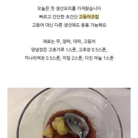
오늘은 첫 생선요리를 가져왔습니다
빠르고 간단한 초간단
고등어조림
고등어 대신 다른 생선에도 응용 가능해요
재료는 무, 양파, 대파, 고등어
양념장은 고춧가루 1스푼, 고추장 0.5스푼,
까나리액젓 0.5스푼, 미림 2스푼, 다진 마늘 1스푼