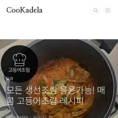
본문 바로가기
CooKadela
요리
모든 생선조림 응용가능! 매
콤 고등어조림 레시피
by Cookadela
2021. 12. 29.