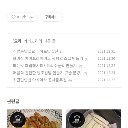
8
구독하기
'
요리
' 카테고리의 다른 글
김밥용맛살요리 하트맛살전
2021.12.31
(0)
왕바삭 에어프라이어로 식빵 러스크 만들기
2021.12.30
(1)
파는맛 마법레시피? 오리주물럭 만들기
2021.12.24
(0)
매콤쓱 간편한 땡초김밥 만들기 (2줄 분량)
2021.12.23
(2)
초간단반찬 아삭아삭 콩나물무침
2021.12.22
(0)
관련글