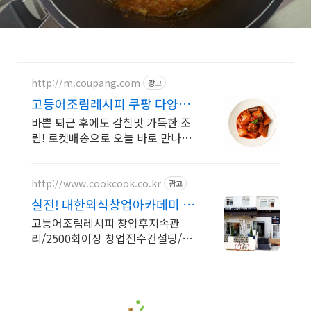
http://m.coupang.com
광고
고등어조림레시피 쿠팡 다양한
조림요리
바쁜 퇴근 후에도 감칠맛 가득한 조
림! 로켓배송으로 오늘 바로 만나보
세요. 고등어, 갈치, 두부까지! 만능
조림양념으로 가족 식사를 책임져
요.
http://www.cookcook.co.kr
광고
실전! 대한외식창업아카데미 창
업전문1:1교육
고등어조림레시피 창업후지속관
리/2500회이상 창업전수컨설팅/27
년전문셰프