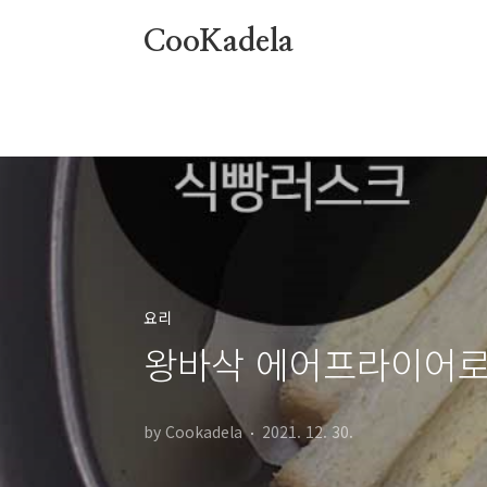
본문 바로가기
CooKadela
요리
왕바삭 에어프라이어로
by Cookadela
2021. 12. 30.