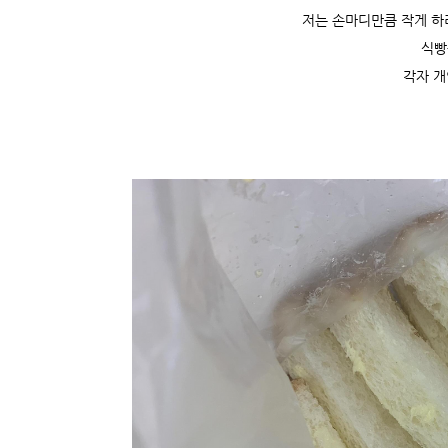
저는 손마디만큼 작게 하
식빵
각자 개