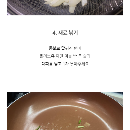
4. 재료 볶기
중불로 달궈진 팬에
올리브유 다진 마늘 반 큰 술과
대파를 넣고 1차 볶아주세요