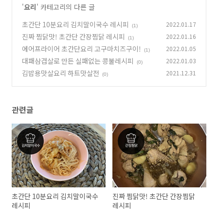
'
요리
' 카테고리의 다른 글
초간단 10분요리 김치말이국수 레시피
2022.01.17
(1)
진짜 찜닭맛! 초간단 간장찜닭 레시피
2022.01.16
(1)
에어프라이어 초간단요리 고구마치즈구이!
2022.01.05
(1)
대패삼겹살로 만든 실패없는 콩불레시피
2022.01.03
(0)
김밥용맛살요리 하트맛살전
2021.12.31
(0)
관련글
초간단 10분요리 김치말이국수
진짜 찜닭맛! 초간단 간장찜닭
레시피
레시피