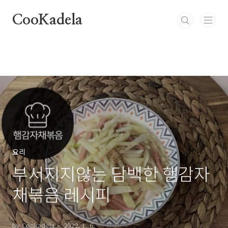
본문 바로가기
CooKadela
요리
부서지지않는 담백한 햄감자
채볶음 레시피
by Cookadela
2022. 1. 6.