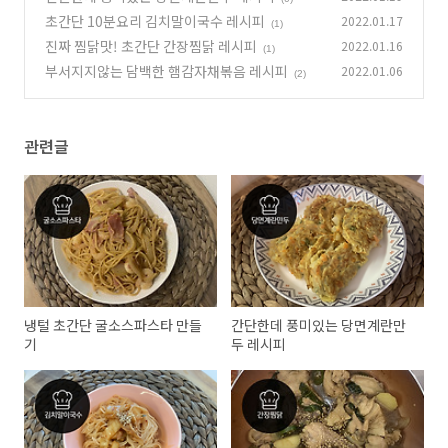
초간단 10분요리 김치말이국수 레시피
2022.01.17
(1)
진짜 찜닭맛! 초간단 간장찜닭 레시피
2022.01.16
(1)
부서지지않는 담백한 햄감자채볶음 레시피
2022.01.06
(2)
관련글
냉털 초간단 굴소스파스타 만들
간단한데 풍미있는 당면계란만
기
두 레시피