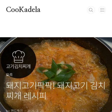
본문 바로가기
CooKadela
요리
돼지고기팍팍! 돼지고기 김치
찌개 레시피
by 잰드케이
2023. 2. 23.