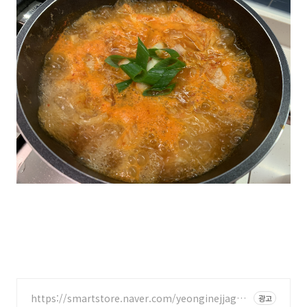
https://smartstore.naver.com/yeonginejjageul
광고