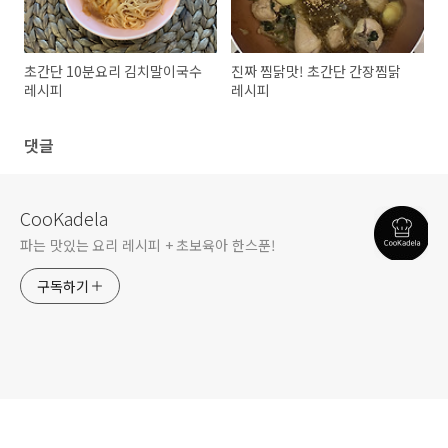
초간단 10분요리 김치말이국수
진짜 찜닭맛! 초간단 간장찜닭
레시피
레시피
댓글
CooKadela
파는 맛있는 요리 레시피 + 초보육아 한스푼!
구독하기