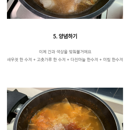
5. 양념하기
이제 간과 색상을 맞춰볼거에요
새우젓 한 수저 + 고춧가루 한 수저 + 다진마늘 한수저 + 미림 한수저