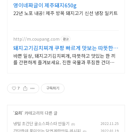
i
영이네짜글이 제주돼지650g
22년 노포 내공! 제주 방목 돼지고기 신선 냉장 밀키트
http://m.coupang.com
광고
돼지고기김치찌개 쿠팡 빠르게 맛보는 따뜻한
국물
바쁜 일상, 돼지고기김치찌개, 따뜻하고 맛있는 한 끼
를 간편하게 즐겨보세요. 진한 국물과 푸짐한 건더기로
든든하게, 즉석국 영양 가득한 식사를 완성하세요.
7
구독하기
'
요리
' 카테고리의 다른 글
냉털 초간단 굴소스파스타 만들기
2022.11.25
(0)
간단한데 풍미있는 당면계란만두 레시피
2022.01.19
(0)