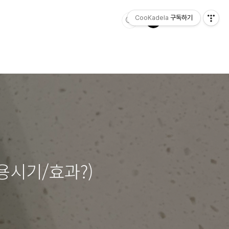
CooKadela
구독하기
용시기/효과?)