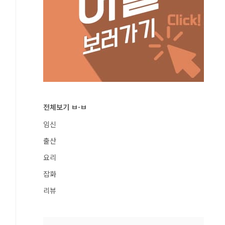
전체보기 ㅂ-ㅂ
임신
출산
요리
잡화
리뷰