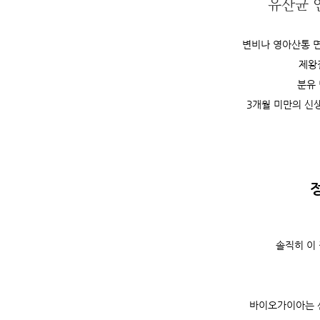
유산균 
변비나 영아산통 면
제왕
분유
3개월 미만의 신
솔직히 이
바이오가이아는 