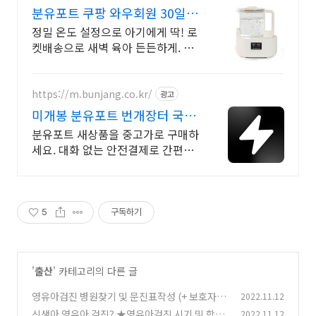
분유포트 쿠팡 와우회원 30일
반품
정밀 온도 설정으로 아기에게 딱! 로
켓배송으로 새벽 육아 든든하게. 비
몽사몽 새벽 조유 끝! 여러 용도로
활용 가능한 스마트 포트.
https://m.bunjang.co.kr/
광고
미개봉 분유포트 번개장터 국내
최대 브랜드 중고거래
분유포트 새상품을 중고가로 구매하
세요. 대화 없는 안전결제로 간편하
게! 전국 각지에서 올라오는 전국구
최다 상품 매일 10만 개 이상의 신규
상품 업로드
5
구독하기
'
출산
' 카테고리의 다른 글
영유아검진 병원찾기 및 문진표작성 (+ 보호자관
2022.11.12
계확인신청방법)
신생아 영유아 검진? ★영유아검진 시기 및 항목
2022.11.12
(0)