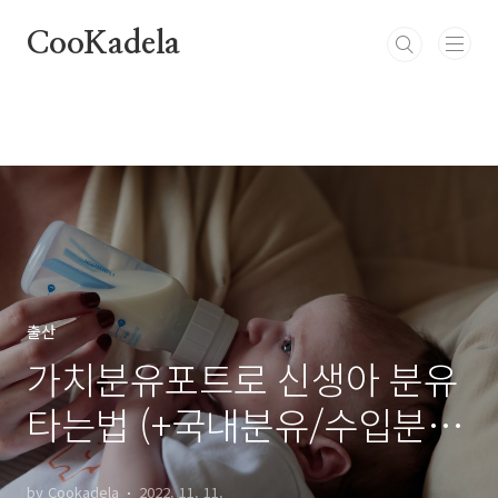
본문 바로가기
CooKadela
출산
가치분유포트로 신생아 분유
타는법 (+국내분유/수입분
유)
by Cookadela
2022. 11. 11.