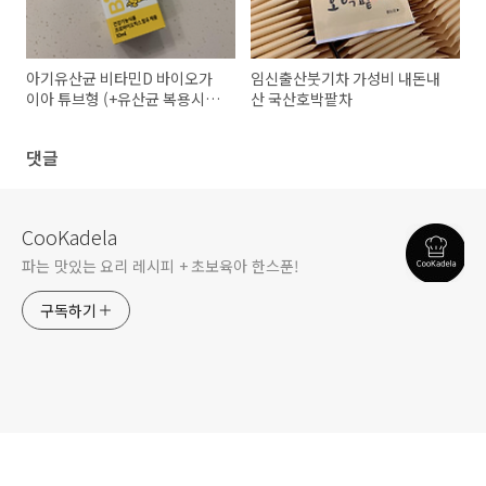
아기유산균 비타민D 바이오가
임신출산붓기차 가성비 내돈내
이아 튜브형 (+유산균 복용시
산 국산호박팥차
기/효과?)
댓글
CooKadela
파는 맛있는 요리 레시피 + 초보육아 한스푼!
구독하기