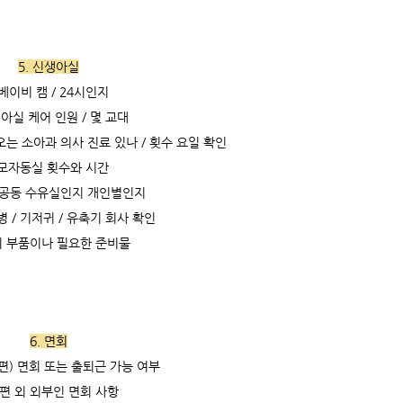
5. 신생아실
 베이비 캠 / 24시인지
생아실 케어 인원 / 몇 교대
오는 소아과 의사 진료 있나 / 횟수 요일 확인
 모자동실 횟수와 시간
 공동 수유실인지 개인별인지
젖병 / 기저귀 / 유축기 회사 확인
 부품이나 필요한 준비물
6. 면회
편) 면회 또는 출퇴근 가능 여부
남편 외 외부인 면회 사항