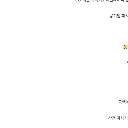
공기압 마사
3
-
- 금액
-ㅜ산전 마사지