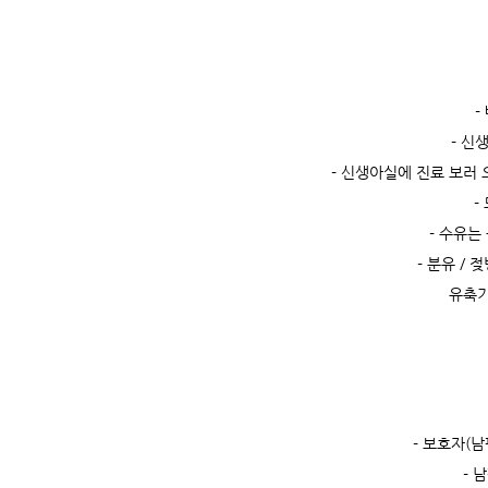
-
- 신
- 신생아실에 진료 보러 
-
- 수유는
- 분유 / 
유축기
- 보호자(남
- 