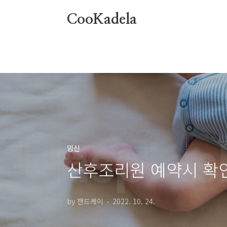
본문 바로가기
CooKadela
임신
산후조리원 예약시 확
by 잰드케이
2022. 10. 24.