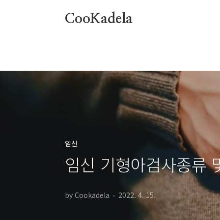
본문 바로가기
CooKadela
임신
임신 기형아검사종류 
by Cookadela
2022. 4. 15.