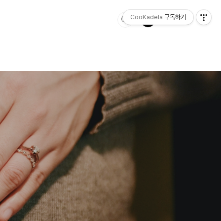
CooKadela
구독하기