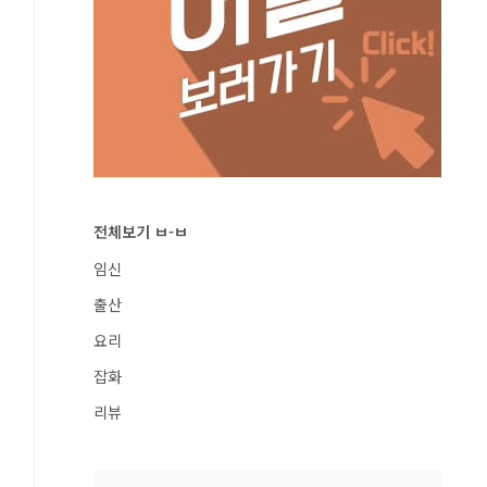
전체보기 ㅂ-ㅂ
임신
출산
요리
잡화
리뷰