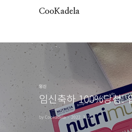
본문 바로가기
CooKadela
임신
임신축하 100%당첨!
by Cookadela
2022. 3. 25.